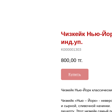
Чизкейк Нью-Йор
инд.уп.
K000001303
800,00
тг.
Купить
Чизкейк Нью-Йорк классически
Чизкейк «Нью – Йорк» - невер
и сырной, сливочной начинки.
рецепту. Этот чизкейк самый 