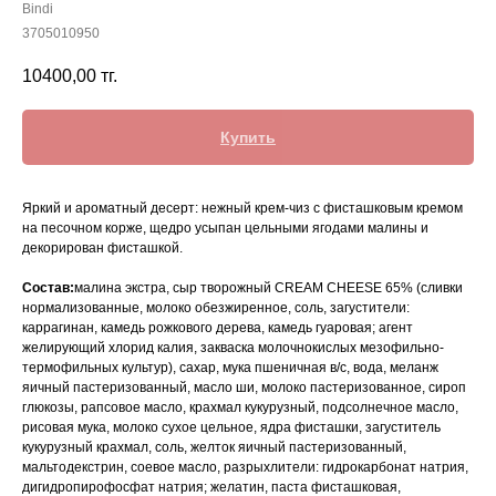
Bindi
3705010950
10400,00
тг.
Купить
Яркий и ароматный десерт: нежный крем-чиз с фисташковым кремом
на песочном корже, щедро усыпан цельными ягодами малины и
декорирован фисташкой.
Состав:
малина экстра, сыр творожный CREAM CHEESE 65% (сливки
нормализованные, молоко обезжиренное, соль, загустители:
каррагинан, камедь рожкового дерева, камедь гуаровая; агент
желирующий хлорид калия, закваска молочнокислых мезофильно-
термофильных культур), сахар, мука пшеничная в/с, вода, меланж
яичный пастеризованный, масло ши, молоко пастеризованное, сироп
глюкозы, рапсовое масло, крахмал кукурузный, подсолнечное масло,
рисовая мука, молоко сухое цельное, ядра фисташки, загуститель
кукурузный крахмал, соль, желток яичный пастеризованный,
мальтодекстрин, соевое масло, разрыхлители: гидрокарбонат натрия,
дигидропирофосфат натрия; желатин, паста фисташковая,