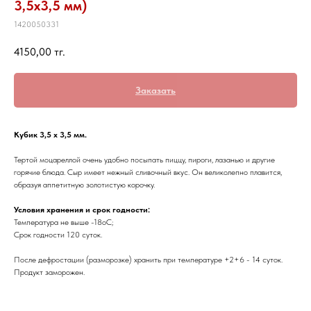
3,5х3,5 мм)
1420050331
4150,00
тг.
Заказать
Кубик 3,5 х 3,5 мм.
Тертой моцареллой очень удобно посыпать пиццу, пироги, лазанью и другие
горячие блюда. Сыр имеет нежный сливочный вкус. Он великолепно плавится,
образуя аппетитную золотистую корочку.
Условия хранения и срок годности:
Температура не выше -18oC;
Срок годности 120 суток.
После дефростации (разморозке) хранить при температуре +2+6 - 14 суток.
Продукт заморожен.