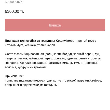
K000000876
6300,00
тг.
Купить
Приправа для стейка из говядины Kotanyi
имеет пряный вкус с
нотками лука, чеснока, трав и карри.
Состав: соль йодированная (соль, калия йодид), черный перец, лук,
паприка, чеснок, кайенский перец, орегано, куркума, семена горчицы,
кориандр, базилик, розмарин, пажитник, имбирь, кумин, гороховые
волокна, кукурузный крахмал.
Применение:
приправа идеально подходит для котлет, говяжьей вырезки, стейков,
ребрышек и других блюд из говядины.