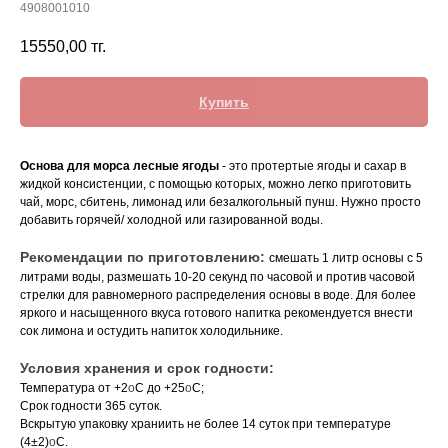
4908001010
15550,00
тг.
Купить
Основа для морса лесные ягоды
- это протертые ягоды и сахар в
жидкой консистенции, с помощью которых, можно легко приготовить
чай, морс, сбитень, лимонад или безалкогольный пунш. Нужно просто
добавить горячей/ холодной или газированной воды.
Рекомендации по приготовлению:
смешать 1 литр основы с 5
литрами воды, размешать 10-20 секунд по часовой и против часовой
стрелки для равномерного распределения основы в воде. Для более
яркого и насыщенного вкуса готового напитка рекомендуется внести
сок лимона и остудить напиток холодильнике.
Условия хранения и срок годности:
Температура от +2
o
C до +25
o
C;
Срок годности 365 суток.
Вскрытую упаковку храниить не более 14 суток при температуре
(4±2)
o
C.