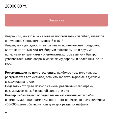
20000,00
тг.
Заказать
Лаврак или, как его ещё называют морской волк или сибас, является
популярной Средиземноморской рыбой.
Лаврак, как и дорадо, считается лёгким и диетическим продуктом,
богатым не только белком, йодом и фосфором, но и другими
полезными витаминами и элементами, которые легко и быстро
усваиваются. Филе лаврака мягче, чем у дорады, и более нежное на
вкус.
Рекомендации по приготовлению:
наиболее ярко вкус лаврака
раскрывается в том случае, если его запекать в фольге в духовом
шкафу или на гриле.
Подавать к столу ее можно с самыми различными гарнирами,
рекомендуем легкий овощной салат или рис.
Размер рыбы обычно определяет ее назначение, если рыбки
размером 300-400 грамм обычно готовят целиком, то рыбу калибром
400-600 грамм обычно используют для разделки на филе.