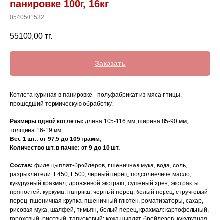
панировке 100г, 16кг
0540501532
55100,00
тг.
Заказать
Котлета куриная в панировке - полуфабрикат из мяса птицы,
прошедший термическую обработку.
Размеры одной котлеты:
длина 105-116 мм, ширина 85-90 мм,
толщина 16-19 мм.
Вес 1 шт.: от 97,5 до 105 грамм;
Количество шт. в пачке: от 9 до 10 шт.
Состав:
филе цыплят-бройлеров, пшеничная мука, вода, соль,
разрыхлители: Е450, E500; черный перец, подсолнечное масло,
кукурузный крахмал, дрожжевой экстракт, сушеный хрен, экстракты
пряностей: куркума, паприка, черный перец, белый перец, стручковый
перец; пшеничная крупка, пшеничный глютен, роматизаторы, сахар,
рисовая мука, шалфей, тимьян, белый перец, крахмал: картофельный,
гороховый, рисовый, тапиоковый; кожа цыплят-бройлеров, кукурузная