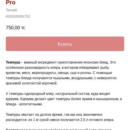
Pro
Tamaki
К00000000752
750,00
тг.
Купить
Темпура
– важный ингредиент приготовления японских блюд. Это
особенная разновидность кляра, в котором обжаривают рыбу,
креветки, мясо, морепродукты, овощи, сыр и роллы. С помощью
темпуры блюда получаются пышными, воздушными, с невероятно
красивой золотистой корочкой.
У темпуры однородный кляр, натуральный состав, куда входит
куркума. Куркума делает цвет темпуры более ярким и насыщенным, а
блюда - аппетитными.
Темпуры хватает на долгое время, так как она экономично
расходуется: из 1 кг сухой смеси получается 2,5 л готового кляра.