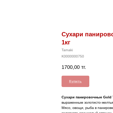
Сухари панирово
1кг
Tamaki
K0000000750
1700,00
тг.
Купить
Сухари панировочные Gold
выраженным золотисто-желты
Мясо, овощи, рыба в панировк