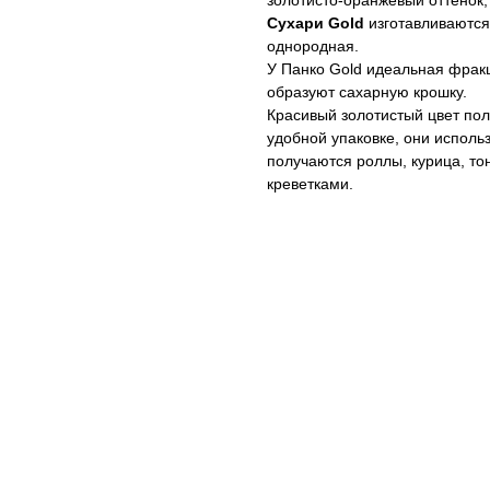
золотисто-оранжевый оттенок
Сухари Gold
изготавливаются 
однородная.
У Панко Gold идеальная фракц
образуют сахарную крошку.
Красивый золотистый цвет пол
удобной упаковке, они исполь
получаются роллы, курица, тон
креветками.