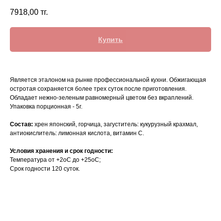
7918,00
тг.
Купить
Является эталоном на рынке профессиональной кухни. Обжигающая
остротая сохраняется более трех суток после приготовления.
Обладает нежно-зеленым равномерный цветом без вкраплений.
Упаковка порционная - 5г.
Состав:
хрен японский, горчица, загуститель: кукурузный крахмал,
антиокислитель: лимонная кислота, витамин С.
Условия хранения и срок годности:
Температура от +2oC до +25oC;
Срок годности 120 суток.