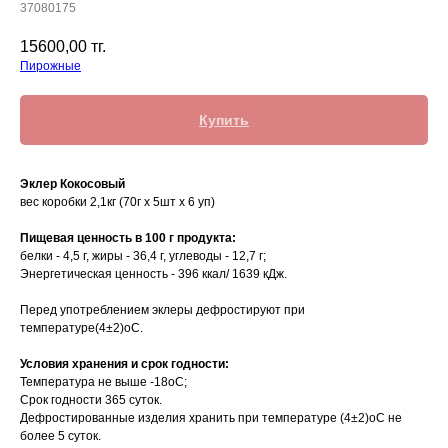
37080175
15600,00
тг.
Пирожные
Купить
Эклер Кокосовый
вес коробки 2,1кг (70г х 5шт х 6 уп)
Пищевая ценность в 100 г продукта:
белки - 4,5 г, жиры - 36,4 г, углеводы - 12,7 г;
Энергетическая ценность - 396 ккал/ 1639 кДж.
Перед употреблением эклеры дефростируют при
температуре(4±2)oC.
Условия хранения и срок годности:
Температура не выше -18oC;
Срок годности 365 суток.
Дефростированные изделия хранить при температуре (4±2)oC не
более 5 суток.