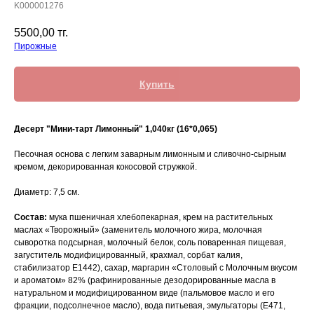
K000001276
5500,00
тг.
Пирожные
Купить
Десерт "Мини-тарт Лимонный" 1,040кг (16*0,065)
Песочная основа с легким заварным лимонным и сливочно-сырным
кремом, декорированная кокосовой стружкой.
Диаметр: 7,5 см.
Состав:
мука пшеничная хлебопекарная, крем на растительных
маслах «Творожный» (заменитель молочного жира, молочная
сыворотка подсырная, молочный белок, соль поваренная пищевая,
загуститель модифицированный, крахмал, сорбат калия,
стабилизатор Е1442), сахар, маргарин «Столовый с Молочным вкусом
и ароматом» 82% (рафинированные дезодорированные масла в
натуральном и модифицированном виде (пальмовое масло и его
фракции, подсолнечное масло), вода питьевая, эмульгаторы (Е471,