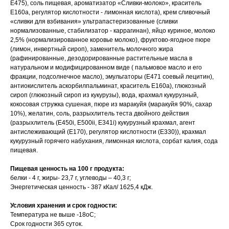
Е475), соль пищевая, ароматизатор «Сливки-молоко», краситель
Е160а, регулятор кислотности - лимонная кислота), крем сливочный
«сливки для взбивания» ультрапастеризованные (сливки
нормализованные, стабилизатор - каррагинан), яйцо куриное, молоко
2,5% (нормализированное коровье молоко), фруктово-ягодное пюре
(лимон, инвертный сироп), заменитель молочного жира
(рафинированные, дезодорированные растительные масла в
натуральном и модифицированном виде ( пальмовое масло и его
фракции, подсолнечное масло), эмульгаторы (Е471 соевый лецитин),
антиокислитель аскорбилпальминат, краситель Е160а), глюкозный
сироп (глюкозный сироп из кукурузы), вода, крахмал кукурузный,
кокосовая стружка сушеная, пюре из маракуйя (маракуйя 90%, сахар
10%), желатин, соль, разрыхлитель теста двойного действия
(разрыхлитель (Е450i, E500ii, E341i) кукурузный крахмал, агент
антислеживающий (Е170), регулятор кислотности (Е330)), крахмал
кукурузный горячего набухания, лимонная кислота, сорбат калия, сода
пищевая.
Пищевая ценность на 100 г продукта:
белки - 4 г, жиры- 23,7 г, углеводы – 40,3 г;
Энергетическая ценность - 387 кКал/ 1625,4 кДж.
Условия хранения и срок годности:
Температура не выше -18oC;
Срок годности 365 суток.