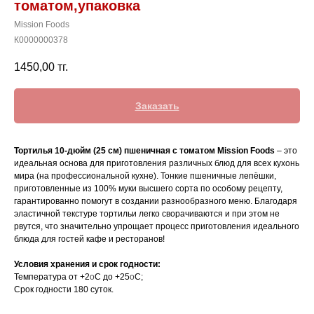
томатом,упаковка
Mission Foods
К0000000378
1450,00
тг.
Заказать
Тортилья 10-дюйм (25 см) пшеничная с томатом Mission Foods
– это
идеальная основа для приготовления различных блюд для всех кухонь
мира (на профессиональной кухне). Тонкие пшеничные лепёшки,
приготовленные из 100% муки высшего сорта по особому рецепту,
гарантированно помогут в создании разнообразного меню. Благодаря
эластичной текстуре тортильи легко сворачиваются и при этом не
рвутся, что значительно упрощает процесс приготовления идеального
блюда для гостей кафе и ресторанов!
Условия хранения и срок годности:
Температура от +2
o
C до +25
o
C;
Срок годности 180 суток.