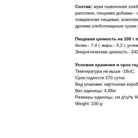
Состав:
мука пшеничная хлебо
рапсовое, пищевая добавка - 
поваренная пищевая, комплек
дрожжи хлебопекарные сухие 
Пищевая ценность на 100 г 
белки - 7,4 г, жиры - 5,2 г, угле
Энергетическая ценность - 240
Условия хранения и срок го
Температура не выше -18oC;
Срок годности 270 суток.
Вид упаковки: картонная коро
Вес единицы: 4,68кг
Размеры единицы, см д*ш*в: 6
Weight: 100 g