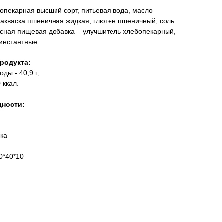
пекарная высший сорт, питьевая вода, масло
закваска пшеничная жидкая, глютен пшеничный, соль
сная пищевая добавка – улучшитель хлебопекарный,
инстантные.
продукта:
воды - 40,9 г;
 ккал.
дности:
бка
0*40*10